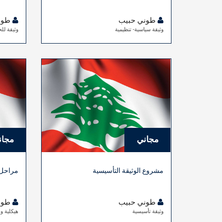
طوني حبيب
طون
وثيقة سياسية- تنظيمية
وثيقة للح
مجاني
مجان
مشروع الوثيقة التأسيسية
مراحل ا
طوني حبيب
طون
وثيقة تأسيسية
هيكلية و