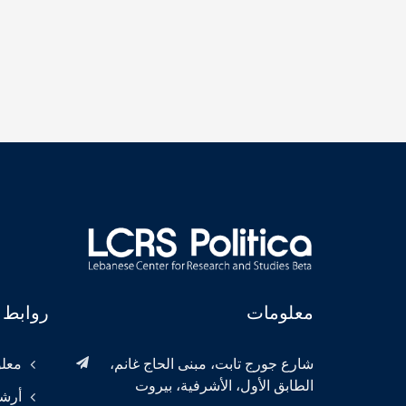
معلومات
روابط 
شارع جورج تابت، مبنى الحاج غانم،
معلو
الطابق الأول، الأشرفية، بيروت
أرش