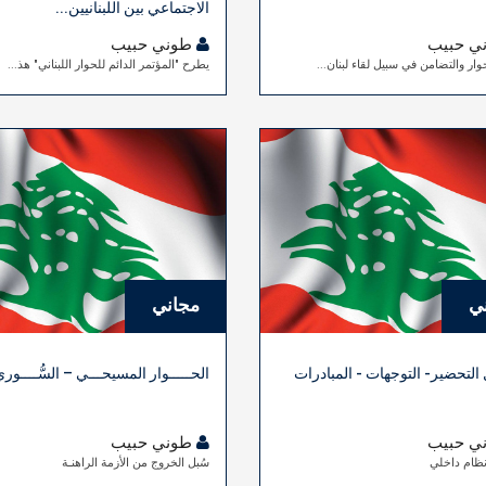
الاجتماعي بين اللبنانيين...
ي حبيب
طوني حبيب
وار والتضامن في سبيل لقاء لبنان...
يطرح "المؤتمر الدائم للحوار اللبناني" هذ...
ي
مجاني
لتحضير- التوجهات - المبادرات
الحـــــوار المسيحـــي – السُّــــور
ي حبيب
طوني حبيب
نظام داخلي
سُبل الخروج من الأزمة الراهنـة