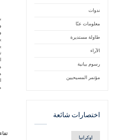
ندوات
ب
معلومات عنّا
و
و
طاولة مستديرة
ي
ي
الآراء
ا
رسوم بيانية
ه
ه
مؤتمر المسيحيين
ا
م
اختصارات شائعة
تفاع
اوكرانيا