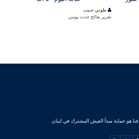
طوني حبيب
طوني حب
تقرير يعالج حدث يومي
تقرير يعالج
نا هو حماية مبدأ العيش المشترك في لبنان.