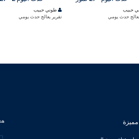
 حبيب
طوني حبيب
يعالج حدث يومي
تقرير يعالج حدث يومي
هدف
مميزة