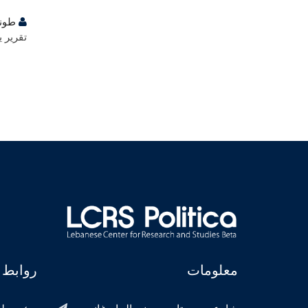
طوني حبيب
طوني
تقرير يعالج حدث يومي
تقرير 
معلومات
روابط 