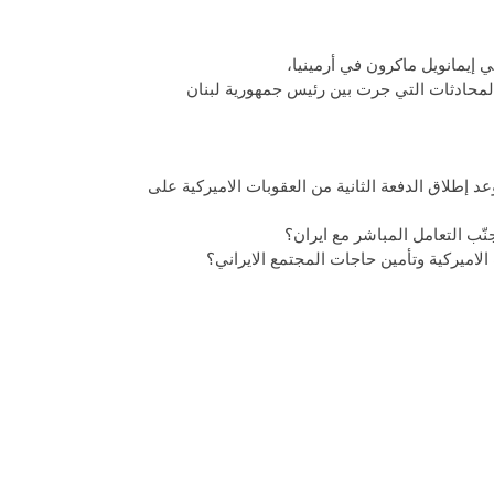
 إيمانويل ماكرون في أرمينيا،
المحادثات التي جرت بين رئيس جمهورية لبنان
سبقان عاصفة 4 تشرين الثاني- أي موعد إطلاق الدفعة الثانية من العقوبات الاميركية على
ّب التعامل المباشر مع ايران؟
اميركية وتأمين حاجات المجتمع الايراني؟