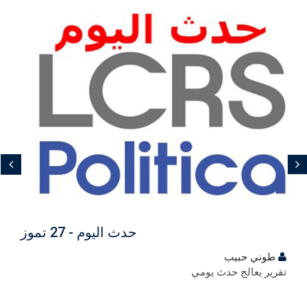
مجاني
حدث اليوم - 27 تموز
طوني حبيب
تقرير يعالج حدث يومي