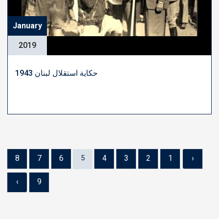
January
2019
حكاية استقلال لبنان 1943
8
7
6
5
4
3
2
1
‹
›
9