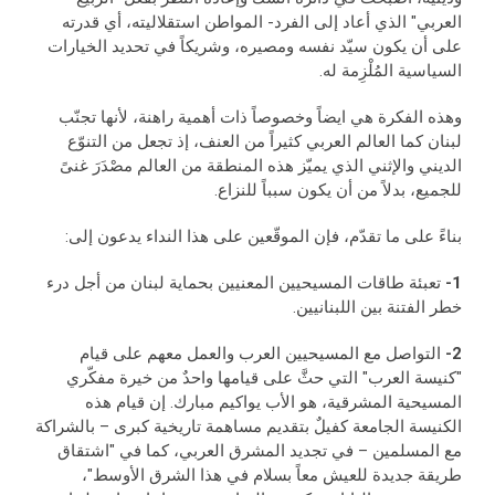
العربي" الذي أعاد إلى الفرد- المواطن استقلاليته، أي قدرته
على أن يكون سيّد نفسه ومصيره، وشريكاً في تحديد الخيارات
السياسية المُلْزِمة له.
وهذه الفكرة هي ايضاً وخصوصاً ذات أهمية راهنة، لأنها تجنّب
لبنان كما العالم العربي كثيراً من العنف، إذ تجعل من التنوّع
الديني والإثني الذي يميّز هذه المنطقة من العالم مصْدَرَ غنىً
للجميع، بدلاً من أن يكون سبباً للنزاع.
بناءً على ما تقدّم، فإن الموقّعين على هذا النداء يدعون إلى:
1-
تعبئة طاقات المسيحيين المعنيين بحماية لبنان من أجل درء
خطر الفتنة بين اللبنانيين.
2-
التواصل مع المسيحيين العرب والعمل معهم على قيام
"كنيسة العرب" التي حثَّ على قيامها واحدٌ من خيرة مفكّري
المسيحية المشرقية، هو الأب يواكيم مبارك. إن قيام هذه
الكنيسة الجامعة كفيلٌ بتقديم مساهمة تاريخية كبرى – بالشراكة
مع المسلمين – في تجديد المشرق العربي، كما في "اشتقاق
طريقة جديدة للعيش معاً بسلام في هذا الشرق الأوسط"،