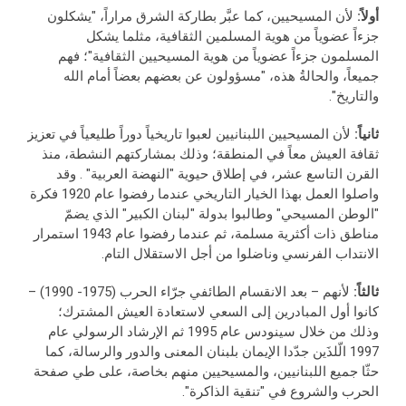
أولاً:
لأن المسيحيين، كما عبَّر بطاركة الشرق مراراً، "يشكلون
جزءاً عضوياً من هوية المسلمين الثقافية، مثلما يشكل
المسلمون جزءاً عضوياً من هوية المسيحيين الثقافية"؛ فهم
جميعاً، والحالةُ هذه، "مسؤولون عن بعضهم بعضاً أمام الله
والتاريخ".
ثانياً:
لأن المسيحيين اللبنانيين لعبوا تاريخياً دوراً طليعياً في تعزيز
ثقافة العيش معاً في المنطقة؛ وذلك بمشاركتهم النشطة، منذ
القرن التاسع عشر، في إطلاق حيوية "النهضة العربية" . وقد
واصلوا العمل بهذا الخيار التاريخي عندما رفضوا عام 1920 فكرة
"الوطن المسيحي" وطالبوا بدولة "لبنان الكبير" الذي يضمّ
مناطق ذات أكثرية مسلمة، ثم عندما رفضوا عام 1943 استمرار
الانتداب الفرنسي وناضلوا من أجل الاستقلال التام.
ثالثاً:
لأنهم – بعد الانقسام الطائفي جرّاء الحرب (1975- 1990) –
كانوا أول المبادرين إلى السعي لاستعادة العيش المشترك؛
وذلك من خلال سينودس عام 1995 ثم الإرشاد الرسولي عام
1997 الّلذَين جدّدا الإيمان بلبنان المعنى والدور والرسالة، كما
حثّا جميع اللبنانيين، والمسيحيين منهم بخاصة، على طي صفحة
الحرب والشروع في "تنقية الذاكرة".