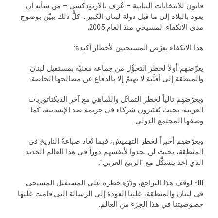
قانون للانتخابات النيابية – عُرف بالارثودكسي – من شأنه أن
يعود بالبلاد إلى ما قبل دولة لبنان الكبير... كلُّ ذلك يبيّن بوضوح
مدى الانكفاء المسيحي منذ العام 2005.
هذا الانكفاء يعرّض المسيحيين لأخطار أكيدة:
يعرّضهم أولاً لخطر التحوُّل من جماعة معنيّة بمستقبل لبنان
والمنطقة إلى أقلّية لا تهتمّ إلا بالدفاع عن مصالحها الخاصة.
ويعرّضهم تالياً لخطر التماثُل والتّماهي مع آخر الديكتاتوريات
العربية، بحيث يُعتَبرون شركاء في جريمة ضد الإنسانية، كما
وصفها المجتمع الدولي.
ويعرّضهم أخيراً لخطر التهميش، فيما تُعاد صياغةُ التاريخ في
المنطقة، بحيث لن يجدوا لأنفسهم دوراً في هذا العالم الجديد
الذي أخذ يتشكَّل مع "الربيع العربي".
III-
لوقف هذا التراجع، ودَرْءِ خطره على المستقبل المسيحي
في لبنان والمنطقة، علينا العودة إلى الرسالة التي قامت عليها
خصوصيتنا في هذا الجزء من العالم.