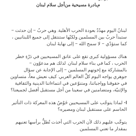
م
بادرة مسيحية من
أجل سلام لبنان
لبنانُ اليوم مهدّدٌ بعودة الحرب الأهلية. وهي حربٌ – إن حدثت –
ستبدأ حربٌ بين المسلمين ولكنّها ستنتقل إلى جميع اللبنانيين ،
كما ستؤدّي – لا سمح الله – إلى نهايةَ لبنان.
هناك مسؤولية كبرى تقع على عاتق المسيحيين في دَرْءِ خطر
الحرب ، كما في بناء سلام لبنان. لذلك هم مدعوّون –
بالمشاركة مع إخوتهم المسلمين – إلى الإجابة عن سؤال
جوهري يواجه اليوم كلَّ العالم العربي: كيف نعيش معاً، متساوين
في حقوقنا وواجباتنا، ومتنوّعين في انتماءاتنا الدينية والثقافية
والإثنيّة، ومتضامنين في سعينا من أجل مستقبل أفضل لجميعنا؟
I-
لماذا يتوجّب على المسيحيين خَوْضُ هذه المعركة ذات التأثير
الحاسم على مستقبل لبنان ومصيره؟
يتوجَّب عليهم ذلك لأن الحرب التي أخذت تُطلُّ برأسها تعنيهم
بمقدار ما تعني المسلمين.