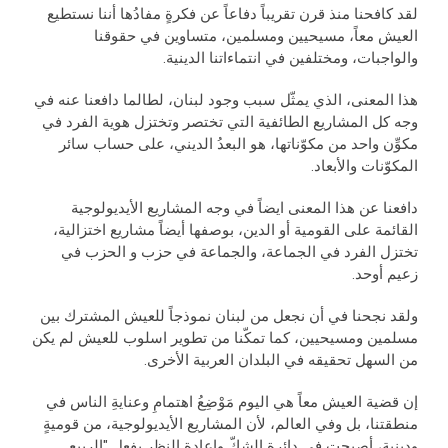
لقد كافحنا منذ قرن تقريباً دفاعاً عن فكرةٍ مفادُها أننا نستطيع
العيش معاً، مسيحيين ومسلمين، متساوين في حقوقنا
والواجبات، ومختلفين في انتماءاتنا الدينية.
هذا المعنى، الذي يمثّل سبب وجود لبنان، لطالما دافعنا عنه في
وجه كل المشاريع الطائفية التي تختصر وتختزل هوية الفرد في
مكوِّن واحد من مكوّناتها، هو البعدُ الديني، على حساب سائر
المكوّنات والأبعاد.
دافعنا عن هذا المعنى ايضاً في وجه المشاريع الأيديولوجية
القائمة على القومية أو الدين، بوصفها أيضاً مشاريع اختزالية،
تختزل الفرد في الجماعة، والجماعة في حزب و الحزب في
زعيم أوحد.
ولقد نجحنا في أن نجعل من لبنان نموذجاً للعيش المشترك بين
مسلمين ومسيحيين، كما تمكّنا من تطوير اسلوب للعيش لم يكن
من السهل تحقيقه في البلدان العربية الأخرى.
إن قضية العيش معاً هي اليوم مَوْضِعُ اهتمامِ وعنايةِ الناس في
منطقتنا، بل وفي العالم، لأن المشاريع الأيديولوجية، من قوميةٍ
ودينية، أصبحت في دائرة الشكّ وإعادة النظر بفعل "الربيع