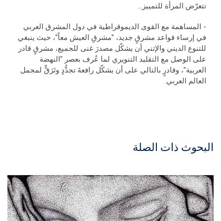
تتعرّض المرأة للتمييز...
- المساهمة مع القوى الديموقراطية في دول المشرق العربي
في إرساء قواعد مشرقٍ جديد، "مشرقِ العيش معاً"، حيث ينبغي
للتنوع الديني والإتني أن يشكّل مصدرَ غنى للجميع، مشرقٍ قادر
على الوصل مع التقليد التنويري لما عُرف بعصر "النهضة
العربية"، وقادرٍ بالتالي على أن يشكّل رافعةَ تجدُّدٍ وتَرَقٍّ لمجمل
العالم العربي.
البحوث ذات الصلة