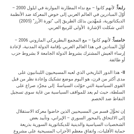
رابعاً:
لأنهم كانوا – مع نداء المطارنة الموارنة في ايلول 2000 –
أوّلَ المبادرين في العالم العربي إلى خوض المعركة ضد الأنظمة
الديكتاتورية، مُمهِّدين بذلك الطريقَ إلى "ثورة الأرز" (2005)
التي شكلت الإشارة الأولى للربيع العربي.
خامساً:
لأنهم كانوا – مع المجمع البطريركي الماروني 2006 –
أوّلَ المنادين في هذا العالم العربي بإقامة الدولة المدنية، لإعادة
إرساء العيش المشترك بشروط الدولة الجامعة لا بشروط حزب
أو طائفة.
II-
هذا الدور التاريخي الذي لعبه المسيحيون اللبنانيون على
مدى أكثر من قرن، هو اليوم موضع تشكيك وإعادة نظر من قبل
القوى السياسية التي حوّلت السياسةُ إلى مجرَّد صراع على
السلطة، حيث لم يعد للمواقف السياسية من غاية سوى تسجيل
النقاط ضد الخصم.
إن تحوُّلَ قسم من المسيحيين الذين خاضوا معركة الاستقلال
إلى الالتحاق بالمحور السوري – الإيراني، وتأييد بعض
الشخصيات السياسية والدينية للديكتاتورية السورية بذريعة
حماية الأقليات، واتفاق معظم الأحزاب المسيحية على مشروع