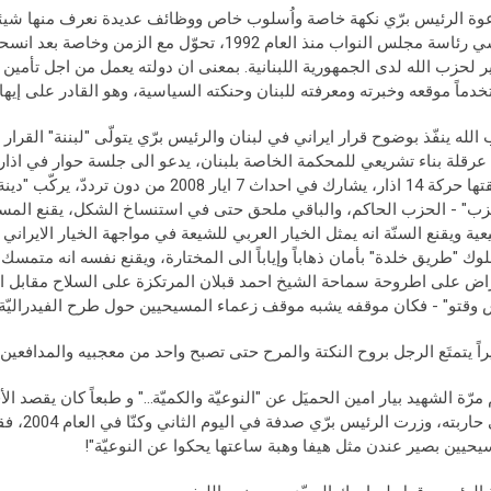
وة الرئيس برّي نكهة خاصة واُسلوب خاص ووظائف عديدة نعرف منها شيئاً 
 لحزب الله لدى الجمهورية اللبنانية. بمعنى ان دولته يعمل من اجل تأمين م
دماً موقعه وخبرته ومعرفته للبنان وحنكته السياسية، وهو القادر على إيه
الله ينفّذ بوضوح قرار ايراني في لبنان والرئيس برّي يتولّى "لبننة" القر
اطلقتها حركة 14 اذار، يشارك في احداث 7 ايا
زب" - الحزب الحاكم، والباقي ملحق حتى في استنساخ الشكل، يقنع المسيح
عية ويقنع السنّة انه يمثل الخيار العربي للشيعة في مواجهة الخيار الايراني 
وك "طريق خلدة" بأمان ذهاباً وإياباً الى المختارة، ويقنع نفسه انه متمس
اض على اطروحة سماحة الشيخ احمد قبلان المرتكزة على السلاح مقابل 
وقتو" - فكان موقفه يشبه موقف زعماء المسيحيين حول طرح الفيدراليّة 
راً يتمتَع الرجل بروح النكتة والمرح حتى تصبح واحد من معجبيه والمدافعين 
م مرّة الشهيد بيار امين الحميَل عن "النوعيّة والكميّة…" و طبعاً كان يقصد ال
التي حارب
يحيين بصير عندن مثل هيفا وهبة ساعتها يحكوا عن النوعيّة"!