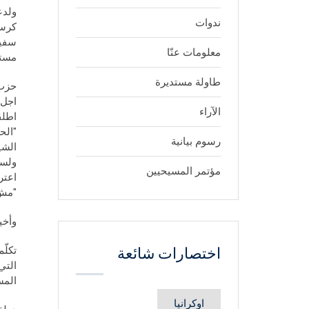
ولدع
ندوات
سفير
معلومات عنّا
مستخ
طاولة مستديرة
حزب 
الآراء
"الح
رسوم بيانية
الشي
ولسل
مؤتمر المسيحيين
اعتر
"مش 
وأخي
تكلّ
اختصارات شائعة
المس
اوكرانيا