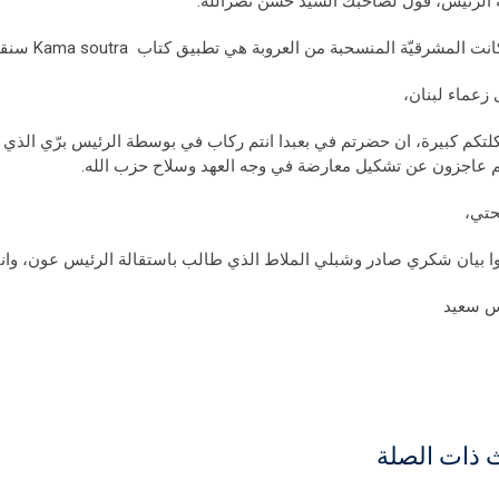
 الرئيس، قول لصاحبك السيّد حسن نصرالله:
ت المشرقيّة المنسحبة من العروبة هي تطبيق كتاب Kama soutra سنقبل بها، امّا مشرقيّته فنرفضها.
 زعماء لبنان،
تكم كبيرة، ان حضرتم في بعبدا انتم ركاب في بوسطة الرئيس برّي الذي س
م عاجزون عن تشكيل معارضة في وجه العهد وسلاح حزب الله.
حتي،
وا بيان شكري صادر وشبلي الملاط الذي طالب باستقالة الرئيس عون، وانتظ
س سعيد
 ذات الصلة