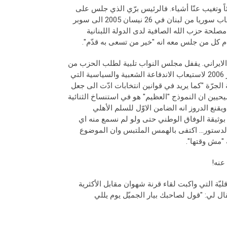
وتغيب عنّا أشياء. فالرئيس برّي الذي جلس على
كرسي رئاسة مجلس النواب منذ العام 1992، تحوّل مع الزمن وخاصة بعد انسحاب سوريا من لبنان في 26 نيسان 2005 الى سوبر
صلحة حزب الله الصافية لدى الدولة اللبنانية
ام كل من جلس معه انه "خير من تسعى به قدّم".
ار الايراني. يقفل مجلس النواب تلبية لطلب الحزب من
اجل عرقلة بناء تشريعي للمحكمة الخاصة بلبنان، يدعو الى جلسة حوار في اذار 2006 لاستيعاب الاندفاعة الشعبية والسياسية التي
ر 2008 من دون ترددّ، يركّب "دينة الجرّة "كما يريد في قوانين انتخابات ادّت الى جعل
يين ان النموذج "العظيم" هو في استنساخ الثنائية
ويقنع الدروز انه الضامن الاوّل للسلم الأهلي
ك بوثيقة الوفاق الوطني حتى ولو لم نسمع منه اي
الدستور… اكتفى بالهمس الملتبس وان الموضوع
"مش وقتها".
عنه!
أقليّة التي واكبت لقاء قرنة شهوان مقابل الأكثرية
ته، وزرت الرئيس برّي صدفة في اليوم الثاني وكنّا في العام 2004، فقال لي: "قول لصاحبك بيار الجميّل يوم يللي