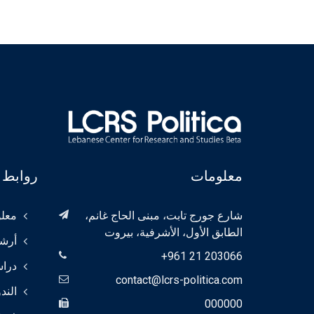
معلومات
روابط 
شارع جورج تابت، مبنى الحاج غانم،
معلو
الطابق الأول، الأشرفية، بيروت
أرش
+961 21 203066
درا
contact@lcrs-politica.com
الند
000000