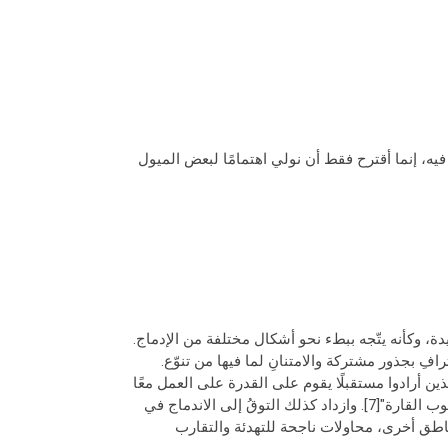
يه، إنما أقترح فقط أن نولي اهتمامًا لبعض الميول
ة، وكأنه يتّجه ببطء نحو أشكال مختلفة من الإدماج.
رافِ بجذور مشتركة والامتنانِ لما فيها من تنوّع.
الذين أرادوا مستقبلًا يقوم على القدرة على العمل معًا
من أجل التغلّب على الانقسامات، وتعزيز السلام والتواصل بين جميع شعوب القارة"[7]. وازداد كذلك التوقُ إلى الاندماج في
ناطق أخرى، محاولات ناجحة للتهدئة والتقارب