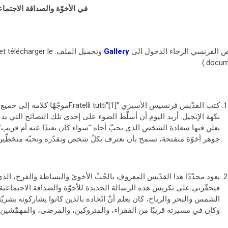
في الأخوّة والصداقة الاجتماع
ص الفرنسي الرجاء الدخول الى
Gallery
وتحميل الملف. Pour le texte francais accéder a la
et télécharger le
docume
كتب القدّيس فرنسيس الأسيزي "tutti"[1
نكهة الإنجيل. أريد اليوم أن أسلّط الضوء على إحدى تلك النصائح التي يدع
جوهر أخوّة منفتحة، تسمح بأن نعترف بكلّ شخص ونقدّره ونحبّه متخطّين ال
يعود مجدّدًا هذا القدّيس المعروف بالحُبِّ الأخويّ والبساطة والفرح، الذ
فيحفّزني على تكريس هذه الرسالة الجديدة للأخوّة والصداقة الاجتماعي
الشمس والبحر والرياح، كان يعلم أنّ اتّحاده بالذين كانوا يشاركونه بشر
وكان في مسيرته قريبًا من الفقراء، والمتروكين، والمرضى، والمهمَّشين، 