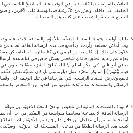
العائلات القويّة، بينما كانت تنمو في الوقت عينه المناطقُ البائسة في
الحقيقي في داخله، وتحرّر من كلّ رغبة في الهيمنة على الآخرين، وأصبح
الجميع. فقد حفّزنا شخصه على كتابة هذه الصفحات.
طالما أوليت اهتمامًا للقضايا المتعلّقة بالأخوّة والصداقة الاجتماعية. وقد
وفي أماكن مختلفة. وأردت أن أجمع في هذه الرسالة العامّة العديد من 
علاوةً على ذلك، إذا كان مصدر إلهامي في كتابة الرسالة العامة كن مسب
بقوّة عن رعاية الخلق، فالذي شجّعني بشكل خاص في كتابة هذه الرسال
به في أبو ظبي، كي نذكّر العالم أنّ الله "خَلَقَ البَشَرَ جميعًا مُتَساوِين في ا
فيما بَيْنَهم"[5]. لم يكن مجرّد عمل دبلوماسي بل كان عمليّة تفكير
تجمع وتعرض القضايا الرئيسية التي طرحناها في تلك الوثيقة التي وقّعناها
الرسائل والمستندات مع تأمّلات تلقّيتها من العديد من الأشخاص والمجم
لا تهدف الصفحات التالية إلى تلخيص مبادئ المحبّة الأخويّة، بل تتوقّف عن
الرسالة العامّة الاجتماعية مساهمةً متواضعة في التفكير من أجل أن نتمك
أو لتجاهلهم، من أن نتفاعل من خلال حلم جديد من الأخوّة والصداقة الاج
كتبت هذه الرسالة انطلاقًا من قناعاتي المسيحيّة التي تحرّكني وتغذّيني
الحوار مع جميع الأشخاص ذوي النوايا الحسنة.