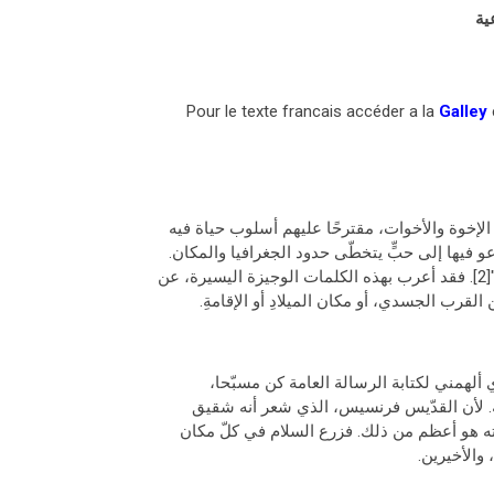
ية
Galley
Fratelli ]موجّهًا كلامه إلى جميع الإخوة والأخوات، مقترحًا عليهم أسلوب حياة فيه
و فيها إلى حبٍّ يتخطّى حدود الجغرافيا والمكان.
يعلن فيها سعادة الشخص الذي يحبّ أخاه "سواء كان بعيدًا عنه أم قريب"[2]. فقد أعرب بهذه الكلمات الوجيزة اليسيرة، عن
قرب الجسدي، أو مكان الميلادِ أو الإقامةِ.
ي ألهمني لكتابة الرسالة العامة كن مسبّحا،
ة. لأن القدّيس فرنسيس، الذي شعر أنه شقيق
يّته هو أعظم من ذلك. فزرع السلام في كلّ مكان
والأخيرين.