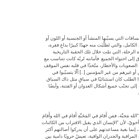
افات التي يسبّبها المنشأ أو الجنسية أو اللون أو
مل، والتي تَطلَّبَت منه جهدًا كبيرًا بداعِ فقره،
 الرحلة، التي تمّت خلال تلك الحقبة التاريخية
 إلى احتواء الجميع. فأمانته لربّه كانت تتناسب مع
الصعوبات والأخطار، متّخذًا في قلبه نفس الموقف
و غيرهم من غير المؤمنين [...] ألّا يتسبّبوا في
اعات، بل أن يخضعوا لكلّ مخلوق بشريّ محبّةً بالله"[3]. وهذا الطلب كان استثنائيًا في سياقٍ مثل ذاك السياق.
لى تجنّب جميع أشكال العدوان أو الفتنة، وأيضًا
َحبَّة، فمَن أَقامَ في المَحَبَّةِ أَقامَ في الله وأَقامَ
لحلم بمجتمع أخويّ، لأن "الإنسان الذي يقبل الاقتراب من الكائنات
نما بغية مساعدتهم على أن يدركوا أصالتهم أكثر
م المليء بأبراج المراقبة والجدران الواقية، تعيشُ حروبًا دامية بين