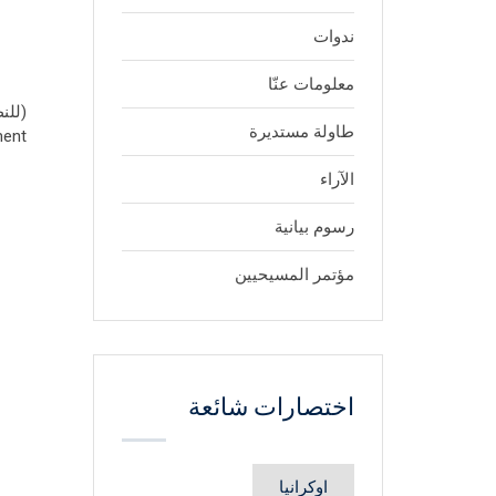
ندوات
معلومات عنّا
(للن
طاولة مستديرة
nt.)
الآراء
رسوم بيانية
مؤتمر المسيحيين
اختصارات شائعة
اوكرانيا