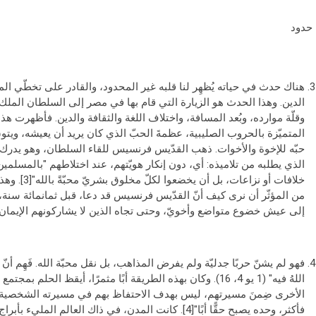
حدود
هناك حدث في حياته يُظهِر لنا قلبه غير المحدود، والقادر على تخطّي المس
الدين. وهذا الحدث هو الزيارة التي قام بها في مصر إلى السلطان الملك الكا
وقلّة موارده، وبُعد المسافة، واختلاف اللغة والثقافة والدين. فأظهرت هذه
المتميّزة بالحروب الصليبية، عظمةَ الحبّ الذي كان يريد أن يعيشه، ويتوق
حبّه للإخوة والأخوات. ذهب القدّيس فرنسيس للقاء السلطان، وهو يدرك 
الذي يطلبه من تلاميذه: أي، دون إنكار هويّتهم، عند اختلاطهم "بالمسلمين أ
خلافات أو نز
من المؤثّر أن نرى كيف أنّ القدّيس فرنسيس قد دعا، قبل ثمانمائة سنة، إ
إلى عيش خضوع متواضع وأخويّ، وحتى تجاه الذين لا يشاركونهم الإيمان.
فهو لم يشنّ حربًا جدليّة ولم يفرض المذاهب، بل نقل محبّة الله. فَهِم أنّ "الله م
اللهُ فيه" (1 يو 4، 16). وكان بهذه الطريقة أبًا مثمرًا، أيقظ ا
الأخرى ضِمنَ مسيرتهم، ليس بهدف الاحتفاظ بهم في مسيرته الشخصية، إ
فأكثر، وحده يصبح حقًّا أبًا"[4]. كانت المدن، في ذاك العال