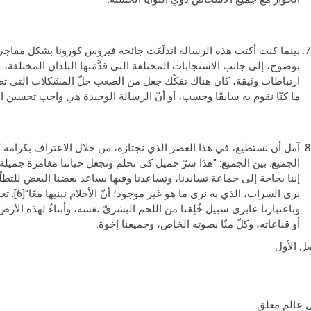
بينما كنت أكتب هذه الرسالة اندلَعَت جائحة فيروس كورونا بشكل مفاجئ
بوضوح، إلى جانب الاستجابات المختلفة التي قدَّمَتها البلدان المختلفة،
ارتباطات وثيقة، كان هناك تفكّك جعل من الصعب حلّ المشكلات التي تطالنا
ما كنّا نقوم به سابقًا وحسب، أو أنّ الرسالة الوحيدة هي واجب تحسين الأ
آمل أن نستطيع، في هذا العصر الذي نجتازه، من خلال الاعتراف بكرامة كلّ
الجميع. بين الجميع: "هذا سرّ جميل كي نحلم ونجعل حياتنا مغامرة جميلة. ل
إننا بحاجة إلى جماعة تساندنا، وتساعدنا وفيها نساعد بعضنا البعض للتطلّع إ
نرى السراب
وباعتبارنا عابري سبيل خُلِقنا من اللحم البشريّ نفسه، وأبناءٌ لهذه الأرض 
أو قناعاته، وكلّ منّا بصوته الخاص، وجميعنا إخوة.
ل الأول
 عالم مغلق