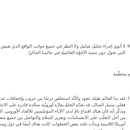
لا أنوي إجراء تحليل شامل ولا النظر في جميع جوانب الواقع الذي نعيش ف
التي تحول دون تنمية الأخوّة العالميّة في عالمنا الحاليّ.
م محطّمة
لقد بدا العالم طيلة عقود وكأنّه استخلص درسًا من حروب وإخفاقات عديد
فعلى سبيل المثال، قد تقدّم الحلمُ بقارّة أوروبّية متحّدة قادرة على الاعت
ونذكّر أنه كان هناك اقتناع تامّ لدى "الآباء المؤسّسين للاتّحاد الأوروبي، 
أمريكا اللاتينية وبدأت تتّخذ بعض الخطوات. كانت هناك أيضًا في دول وم