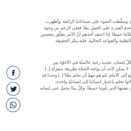
 وسلَّطَت الضوء على ضماناتنا الزائفة. وأظهرت
 عدمَ القدرة على العمل معًا. فعلى الرغم من وجود
 جميعًا. إذا اعتقد أحدهم أنّ الأمر يتعلّق بتحسين
نظمة والقواعد الحالية، فإنه ينكر الحقيقة.
 إنسان، تجديدَ رغبة عالميّة في الأخوّة بين
ا يمكن لأحد أن يواجه الحياة بطريقة منعزلة [...].
لى الأمام. كم هو مهمّ أن نحلم معًا! [...] وحدنا قد
، الذي به نرى ما هو غير موجود؛ أنّ الأحلام نبنيها معًا"[6]. تعالوا نحلم باعتبار انتمائنا إلى إنسانيّة واحدة،
نفسها التي تأوينا جميعًا، وكلّ منّا يحمل غنى إيمانه