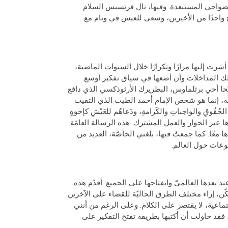
 الضواحي المستبعدة. وفيها، نال فرنسيس السلام
 واحدًا من الأخيرين، وسعى للعيش في وئام مع
 أشرت إليها مرارًا وتكرارًا خلال السنوات الماضية،
تلك المداخلات وأن أضعها في سياق تفكير أوسع.
ّحا أخي برثلماوس، البطريرك الأرثوذكسي الذي دافع
ة، إنما هو شخص الإمام أحمد الطيب الذي التقيت
لحُقُوقِ والواجباتِ والكَرامةِ، ودَعاهُم للعَيْشِ كإخوةٍ
 حقّقناها عبر الحوار والعمل المشترك. هذه الرسالة العامّة
 معًا. كما جمعتُ فيها، بلغتي الخاصّة، العديد من
وعات حول العالم.
د بعدها العالميّ وانفتاحها على الجميع. أقدّم هذه
ّن، إزاء مختلف الطرق الحاليّة للقضاء على الآخرين
تماعية، لا يقتصر على الكلام. وعلى الرغم من أنني
، فقد حاولت أن أكتبها بطريقة تفتح التفكير على