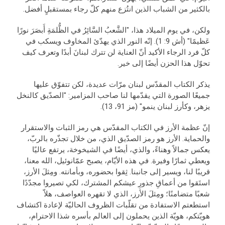
بالكثير من الشباب الذين انتُزع منهم كلّ رجاء بمستقبلٍ أفضل.
ولكن، في يوم الميلاد هذا، "الشَّعبُ السَّائِرُ في الظُّلمَةِ أَبصَرَ نورًا
عَظيمًا" (أش 9: 1). إنّه النور الذي يهدّئ المخاوف ويسكب في
كلّ فرد الرجاء الأكيد أنّ العناية لن تترك لبنانَ أبدًا وتعرف كيف
تحوّل هذا الحزن أيضًا إلى خير.
يذكر الكتاب المقدّس لبنان مرّات عديدة، لكن تتفوّق عليها
جميعًا الصورة التي يقدّمها لنا صاحب المزامير: "الصدّيق كالنخل
يزهر، وكأرز لبنان ينمو" (مز 91، 13).
إنّ عظمة الأرز في الكتاب المقدّس هي رمز الثبات والاستقرار
والحماية. الأرز هو رمز الصدّيق الذي، من خلال تجذّره بالربّ،
يعكس جمالاً وهناءً، والذي، أيضًا في الشيخوخة، يرتفع عاليًا
ويعطي ثمارًا وفيرة. في هذه الأيّام، يصبح عمّانوئيل، الله معنا،
قريبًا لنا، ويسير إلى جانبنا. ثِقوا بحضوره، وبأمانته. ومِثلَ الأرز،
استَقوا من أعماقِ جذورِ عيشكم المشترك، لكي تصيروا مجدّدًا
شعبًا متضامنًا؛ ومِثلَ الأرز، الذي لا تقهره العواصف، هلاّ
استطعتم الاستفادة من تقلّبات الظروف الحاليّة لإعادة اكتشاف
هويّتكم، هويّة الذين يحملون إلى العالم بأسره شذا الاحترام،