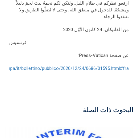
ارفعوا نظركم في ظلام الليل. ولتكن لكم نجمةُ بيتَ لحمَ دليلاً
ومشجّعًا للدخول في منطق الله، وحتى لا تُضلّوا الطريق ولا
تفقدوا الرجاء.
من الفاتيكان، 24 كانون الأوّل 2020
فرنسيس
عن صفحة Press-Vatican:
lastampa/it/bollettino/pubblico/2020/12/24/0686/01595.html#fra
البحوث ذات الصلة