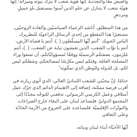
والعيش معًا والتعدّديّة. إنّها هوية شعب لا يترك بيوته وميراثه؛ إنّها
هويّة شعب لا يتنازل عن حلم الذين آمنوا بمستقبل بلدٍ جميلٍ
ومزدهرٍ.
من هذا المنطلق، أناشد الزعماء السياسيّين والقادة الروحيّين،
مستعيرًا هذا المقطع من إحدى الرسائل الراعويّة للبطريرك
الياس الحويك: "أنتم أيّها المسلّطون (...)، أنتم يا قضاة الأرض،
أنتم يا نوّاب الشعب، الذين تعيشون نيابة عن الشعب، (...)، أنتم
مُلزَمون، بصفتكم الرسميّة ووفقًا لمسؤوليّاتكم، أن تسعوا وراء
المصلحة العامّة. وقتكم ليس مكرّسًا لمصالحكم، وشغلكم ليس
لكم، بل للدولة وللوطن الذي تمثّلونه".
ختامًا، إنّ محبّتي للشعب اللبنانيّ الغالي، الذي أنوي زيارته في
أقرب فرصة ممكنة، إضافة إلى الاهتمام الدائم الذي حرّك عمل
أسلافي وعمل الكرسي الرسولي، تدفعني للتوجّه مجدّدًا إلى
المجتمع الدوليّ. فلنساعد لبنان على البقاء خارج الصراعات
والتوتّرات الإقليميّة. فلنساعده على الخروج من الأزمة الحادّة
وعلى التعافي.
أيّها الأحبّاء أبناء لبنان وبناته،