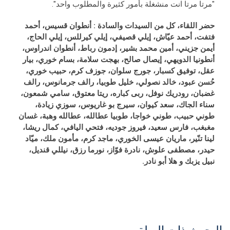
"مرتا مرتا انت منشغلة بأمور كثيرة والمطلوب واحد".
حضر اللقاء، كل من السيدات والسادة
:
أنطوان قسيس، أحمد
فتفت، أحمد عيّاش، إيلي قصيفي، إيلي كيرللس، إيلي الحاج،
أيمن جزيني، أمين محمد بشير، إدمون رباط، أنطوان اندراوس،
أنطونيا الدويهي، إيصال صالح، بهجت سلامة، بسام خوري، بيار
عقل، توفيق كسبار، جورج سلوان، جوزف كرم، حبيب خوري،
حُسن عبود، خالد نصولي، خليل طوبيا، رالف جرمانوس، رالف
غضبان، رودريك نوفل، ربى كباره، ريتا معتوق، سامي شمعون،
سناء الجاك، سعد كيوان، سيرج بو غاريوس، سوزي زيادة،
طوني حبيب، طوني خواجا، طوبيا عطالله، عطالله وهبة، غسان
مغبغب، فارس سعيد، فيروز جوديه، فتحي اليافي، كمال ريشا،
لينا تنّير، ماريان عيسى الخوري، ماجد كرم، مأمون ملك، ميّاد
حيدر، مصطفى علوش، نادرة فوّاز، نورما رزق، نيللي قنديل،
نبيل يزبك و هلا أبو نادر.