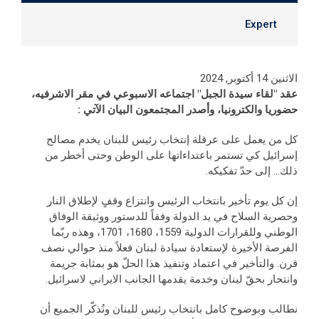
Expert
الاثنين 14 أكتوبر, 2024
عقد "لقاء سيدة الجبل" اجتماعه الاسبوعي في مقر الاشرفيه،
حضوريا والكترونيا، وأصدر المجتمعون البيان
الآتي :
كل من يعمل على عرقلة إنتخاب رئيس للبنان يخدم مصالح
إسرائيل كي تستمر باعتداءاتها على الوطن وحتى أخطر من
ذلك... إلى حدّ تفكيكه.
إن كل يوم تأخير بانتخاب الرئيس وانتزاع وقفٍ لإطلاق النار
وحصرية السلاح في يد الدولة وفقاً للدستور ووثيقة الوفاق
الوطني وللقرارات الدولية 1559، 1680، 1701، وهذه ربّما
الفرصة الأخيرة لإستعادة سيادة لبنان فعلاً منذ حوالي نصف
قرن. والتأخير في اعتماد وتنفيذ هذا الحلّ هو بمثابة جريمة
وانتحار بحقّ لبنان وخدمة يقدمها الجانب الايراني لاسرائيل.
نطالب وبوضوح كامل بانتخاب رئيس للبنان ونُذكّر الجميع أن