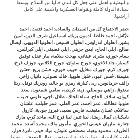
والنبطية والعمل على جعل كل لبنان خاليا من السلاح، وبسط
سيادة الدولة كاملة وبقواها العسكرية والامنية على كامل
أراضيها.
حضر الاجتماع كل من السيدات والسادة:
احمد فتفت، احمد
عيّاش، احمد ظاظا، ادمون يزبك، اسماعيل شرف الدين، امين
بشير، انطوان اندراوس، انطوان قسيس، انطونيا الدويهي، ايصال
صالح، ايلي الحاج، ايمن جزيني، ايلي قصيفي، ايلي كيرللس،
بسام خوري، بشرى عيتاني، بهجت سلامة، بيار عقل، توفيق
كسبار، جاد الاخوي، جورج سلوان، جورج الكلاس، جوزف فرح،
جوزف كرم، جوزف مخايل، حبيب خوري، حسَن بزيع، حسَن
منيمنة، حُسن عبود، خليل طوبيا، خالد نصولي،
دانيال زاخر،
رالف جرمانوس، ربى كبارة، رمزي بو خالد، رودريك نوفل، ريتا
معتوق، زاهي موصللي، زينة كريدية، سامي شمعون، سعد
كيوان، سلاف الحاج، سناء الجاك، طلال ناجي، طوني حبيب،
طوبيا عطالله، عمر احمد، عمر العلي، عمر حلبلب، غلشان
ساغلام، غسان مغبغب، فارس سعيد، فيروز جودية، كارول
بابيكيان، كمال ريشا، لينا تنير، لينا فرج الله، ماجد كرم، مارك
جعارة، ماريان عيسى الخوري، مأمون ملك، محمد أسعد، محمد
الظريف،
محمود وهبة،
مصطفى علوش، مياد حيدر، نادرة فواز،
نادين كارابيديان، نبيل يزبك، نزار مرتضى، نوال المعوشي، نورما