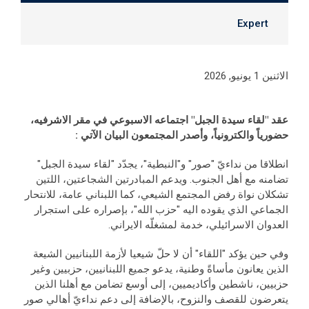
Expert
الاثنين 1 يونيو, 2026
عقد "لقاء سيدة الجبل" اجتماعه الاسبوعي في مقر الاشرفيه،
حضورياً والكترونياً، وأصدر المجتمعون البيان الآتي :
انطلاقا من نداءيّ "صور" و"النبطية"، يجدّد "لقاء سيدة الجبل"
تضامنه مع أهل الجنوب. ويدعم المبادرتين الشجاعتين، اللتين
تشكلان نواة رفض المجتمع الشيعي، كما اللبناني عامة، للانتحار
الجماعي الذي يقوده اليه "حزب الله"، بإصراره على استجرار
العدوان الاسرائيلي، خدمة لمشغلّه الايراني.
وفي حين يؤكد "اللقاء" أن لا حلّ شيعيا لأزمة اللبنانيين الشيعة
الذين يعانون مأساةً وطنية، يدعو جميع اللبنانيين، حزبيين وغير
حزبيين، ناشطين وأكاديميين، إلى أوسع تضامن مع أهلنا الذين
يتعرضون للقصف والنزوح، بالإضافة إلى دعم نداءيّ أهالي صور