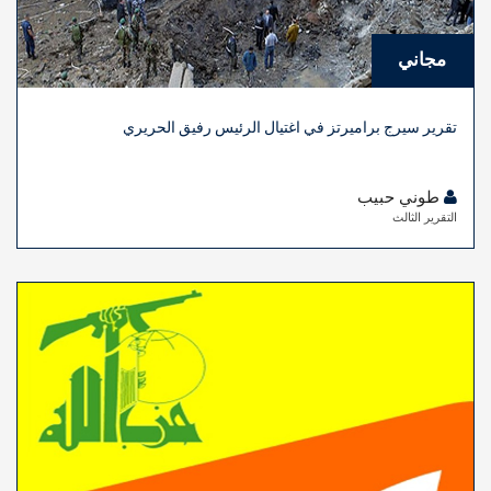
مجاني
تقرير سيرج براميرتز في اغتيال الرئيس رفيق الحريري
طوني حبيب
التقرير الثالث