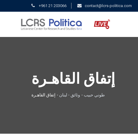
+961 21 203066
contact@lcrs-politica.com
إتفاق القاهـرة
طوني حبيب
-
وثائق - لبنان
-
إتفاق القاهـرة