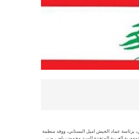
تمع في القاهرة الوفد اللبناني، برئاسة عماد الجيش اميل البستاني، ووفد منظمة
هورية العربية المتحدة السيد محمود رياض، وزير