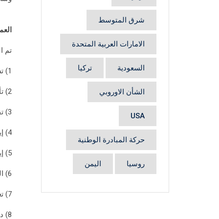
شرق المتوسط
العم
الامارات العربية المتحدة
تم ا
السعودية
تركيا
1) تسهيل المرور للفدائيين وتحديد نقاط مرور واستطلاع في مناطق الحدود.
2) تأمين الطريق إلى منطقة العرقوب.
الشأن الاوروبي
3) تقوم قيادة الكفاح المسلح بضبط تصرفات كافة أفراد منظماتها وعدم تدخلهم في الشؤون اللبنانية.
USA
4) إيجاد انضباط مشترك بين الكفاح المسلح والجيش اللبناني.
حركة المبادرة الوطنية
5) إيقاف الحملات الإعلامية من الجانبين.
روسيا
اليمن
6) القيام بإحصاء عدد عناصر الكفاح المسلح الموجودة في لبنان بواسطة قيادتها.
7) تعيين ممثلين عن الكفاح المسلح في الأركان اللبنانية يشتركون بحل جميع الأمور الطارئة.
8) دراسة توزيع أماكن التمركز المناسبة في مناطق الحدود والتي يتم الاتفاق عليها مع الأركان اللبنانية.