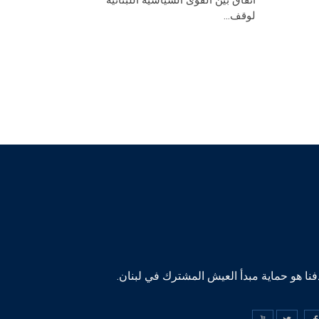
طوني حب
لوقف...
الوثيقة الو
النصوص وعد.
نا هو حماية مبدأ العيش المشترك في لبنان.