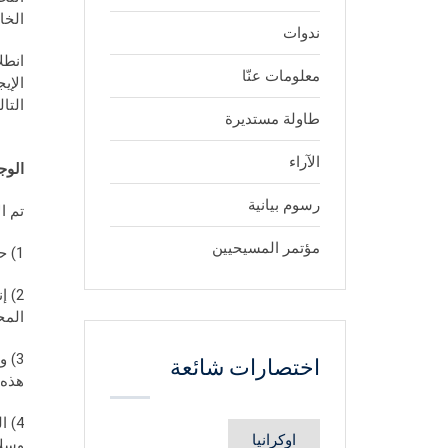
الخا
ندوات
انطل
معلومات عنّا
الإي
التال
طاولة مستديرة
الآراء
الوج
رسوم بيانية
تم ا
مؤتمر المسيحيين
1) حق العمل والإقامة والتنقل للفلسطينيين المقيمين حاليا في لبنان.
2) 
المح
3) 
اختصارات شائعة
هذه 
4) 
اوكرانيا
وسلا