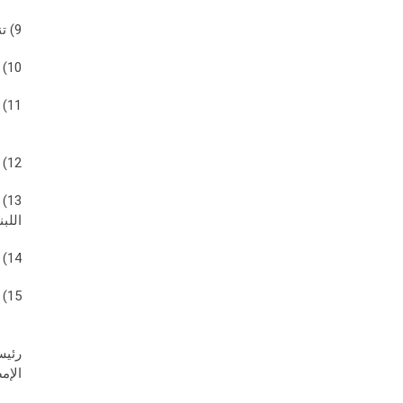
9) تنظيم الدخول والخروج والتجول لعناصر الكفاح المسلح.
10) إلغاء قاعدة جيرون.
11) سهل الجيش اللبناني أعمال مراكز الطبابة والإخلاء والتموين للعمل الفدائي.
12) الإفراج عن المعتقلين والأسلحة المصادرة.
13
اللب
14) يؤكد الوفدان أن الكفاح المسلح الفلسطيني عمل يعود لمصلحة لبنان، كما هو لمصلحة الثورة الفلسطينية والعرب جميعهم.
15) يبقى هذا الاتفاق سريا للغاية، ولا يجوز الاطلاع عليه إلا من قبل القيادات فقط.
رئي
الإ