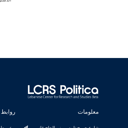
طوني حبيب
خطاب الصلح حول استقلال لبنان
معلومات
روابط 
شارع جورج تابت، مبنى الحاج غانم،
معلو