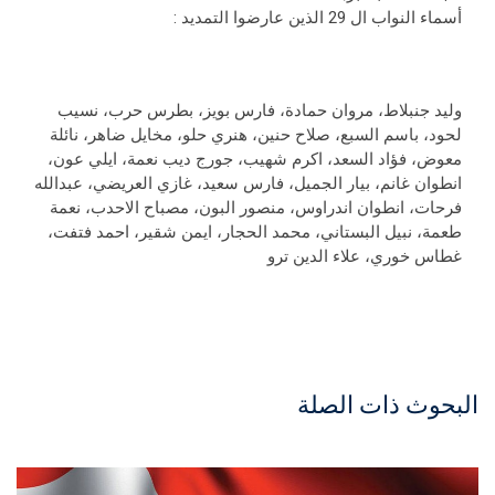
أسماء النواب ال 29 الذين عارضوا التمديد :
وليد جنبلاط، مروان حمادة، فارس بويز، بطرس حرب، نسيب
لحود، باسم السبع، صلاح حنين، هنري حلو، مخايل ضاهر، نائلة
معوض، فؤاد السعد، اكرم شهيب، جورج ديب نعمة، ايلي عون،
انطوان غانم، بيار الجميل، فارس سعيد، غازي العريضي، عبدالله
فرحات، انطوان اندراوس، منصور البون، مصباح الاحدب، نعمة
طعمة، نبيل البستاني، محمد الحجار، ايمن شقير، احمد فتفت،
غطاس خوري، علاء الدين ترو
البحوث ذات الصلة