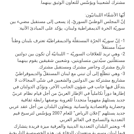
مشترك لشعبينا ويؤسّس للتعاون الوثيق بينهما.
أيّها الأشقّاء اللبنانيّون:
إنّ المجلس الوطنيّ السوريّ، إذ يسعى إلى مستقبل مضيء بين
سوريّة الحرة الديمقراطية ولبنان، يؤكد على المبادئ الآتية:
1- إنّ سوريّة الحرّة المستقلّة والديمقراطيّة تعترف بلبنان وطناً
سيّداً مستقلاً.
2- وهي تريد للعلاقات السوريّة – اللبنانيّة أن تكون بين دولتين
مستقلّتين سيّدتين متساويتين، وشعبين شقيقين يقوم بينهما
تاريخ مشترك وحاضر مشترك ومستقبل مشترك.
3- وهي تتطلّع إلى أن تبني مع لبنان المستقلّ والديموقراطيّ
مشاريع مشتركة بين الدولتين والشعبين في شتّى المجالات لا
يتدخّل فيها جانب في شؤون الجانب الآخر، وتؤدّي الدولتان في
إطارها دوراً تكاملياً في الإطار العربيّ من أجل قيام نظام عربيّ
جديد يستلهمُ مفهوماً متجدداُ للعروبة بوصفها رابطة ثقافية
وحضارية واقتصادية وانسانية. ويتعاون البلدان من أجل عقد عربي
جديد يستلهم "إعلان الرياض" للعام 2007 ويؤسّس لترسيخ قيم
التعددية والتسامح في العالم العربي.
4- وبعتبر البلدان التعددية الدينية والعرقية ميزة فريدة يتشارك
فيها لبنان وسورية ويتعهدان الدفاع عن هذه الخصوصية التاريخية