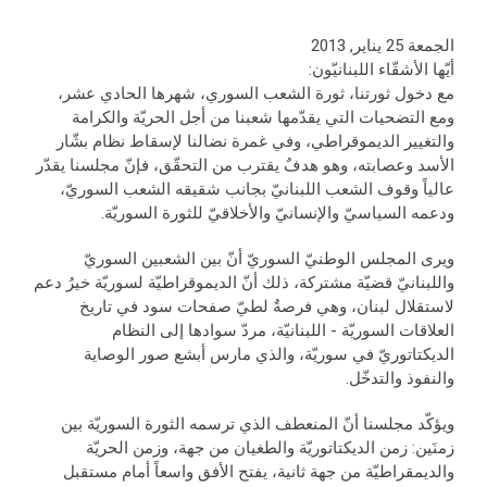
الجمعة 25 يناير, 2013
أيّها الأشقّاء اللبنانيّون:
مع دخول ثورتنا، ثورة الشعب السوري، شهرها الحادي عشر،
ومع التضحيات التي يقدّمها شعبنا من أجل الحريّة والكرامة
والتغيير الديموقراطي، وفي غمرة نضالنا لإسقاط نظام بشّار
الأسد وعصابته، وهو هدفٌ يقترب من التحقّق، فإنّ مجلسنا يقدّر
عالياً وقوف الشعب اللبنانيّ بجانب شقيقه الشعب السوريّ،
ودعمه السياسيّ والإنسانيّ والأخلاقيّ للثورة السوريّة.
ويرى المجلس الوطنيّ السوريّ أنّ بين الشعبين السوريّ
واللبنانيّ قضيّة مشتركة، ذلك أنّ الديموقراطيّة لسوريّة خيرُ دعم
لاستقلال لبنان، وهي فرصةٌ لطيّ صفحات سود في تاريخ
العلاقات السوريّة - اللبنانيّة، مردّ سوادها إلى النظام
الديكتاتوريّ في سوريّة، والذي مارس أبشع صور الوصاية
والنفوذ والتدخّل.
ويؤكّد مجلسنا أنّ المنعطف الذي ترسمه الثورة السوريّة بين
زمنَين: زمن الديكتاتوريّة والطغيان من جهة، وزمن الحريّة
والديمقراطيّة من جهة ثانية، يفتح الأفق واسعاً أمام مستقبل