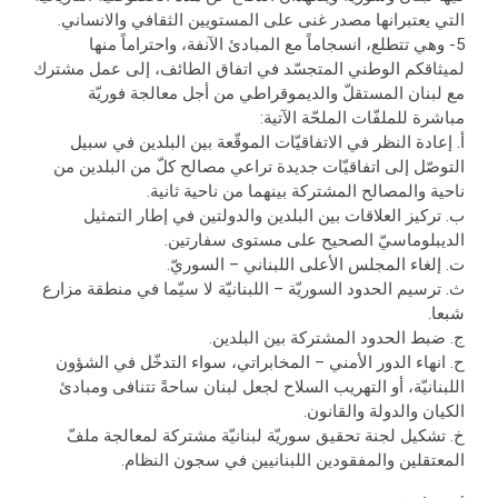
التي يعتبرانها مصدر غنى على المستويين الثقافي والانساني.
5- وهي تتطلع، انسجاماً مع المبادئ الآنفة، واحتراماً منها
لميثاقكم الوطني المتجسّد في اتفاق الطائف، إلى عمل مشترك
مع لبنان المستقلّ والديموقراطي من أجل معالجة فوريّة
مباشرة للملفّات الملحّة الآتية:
أ‌. إعادة النظر في الاتفاقيّات الموقّعة بين البلدين في سبيل
التوصّل إلى اتفاقيّات جديدة تراعي مصالح كلّ من البلدين من
ناحية والمصالح المشتركة بينهما من ناحية ثانية.
ب‌. تركيز العلاقات بين البلدين والدولتين في إطار التمثيل
الديبلوماسيّ الصحيح على مستوى سفارتين.
ت‌. إلغاء المجلس الأعلى اللبناني – السوريّ.
ث‌. ترسيم الحدود السوريّة – اللبنانيّة لا سيّما في منطقة مزارع
شبعا.
ج‌. ضبط الحدود المشتركة بين البلدين.
ح‌. انهاء الدور الأمني – المخابراتي، سواء التدخّل في الشؤون
اللبنانيّة، أو التهريب السلاح لجعل لبنان ساحةً تتنافى ومبادئ
الكيان والدولة والقانون.
خ‌. تشكيل لجنة تحقيق سوريّة لبنانيّة مشتركة لمعالجة ملفّ
المعتقلين والمفقودين اللبنانيين في سجون النظام.