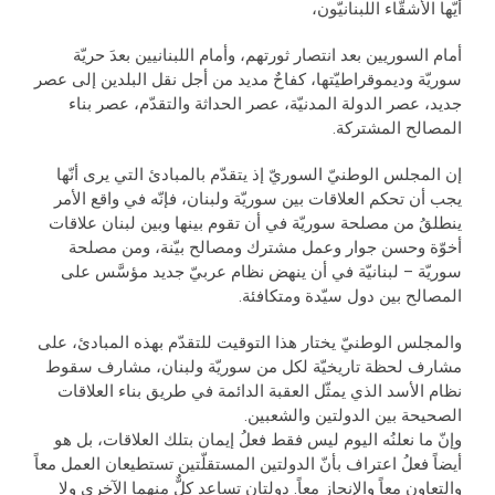
أيّها الأشقّاء اللبنانيّون،
أمام السوريين بعد انتصار ثورتهم، وأمام اللبنانيين بعدَ حريّة
سوريّة وديموقراطيّتها، كفاحٌ مديد من أجل نقل البلدين إلى عصر
جديد، عصر الدولة المدنيّة، عصر الحداثة والتقدّم، عصر بناء
المصالح المشتركة.
إن المجلس الوطنيّ السوريّ إذ يتقدّم بالمبادئ التي يرى أنّها
يجب أن تحكم العلاقات بين سوريّة ولبنان، فإنّه في واقع الأمر
ينطلقُ من مصلحة سوريّة في أن تقوم بينها وبين لبنان علاقات
أخوّة وحسن جوار وعمل مشترك ومصالح بيّنة، ومن مصلحة
سوريّة – لبنانيّة في أن ينهض نظام عربيّ جديد مؤسَّس على
المصالح بين دول سيّدة ومتكافئة.
والمجلس الوطنيّ يختار هذا التوقيت للتقدّم بهذه المبادئ، على
مشارف لحظة تاريخيّة لكل من سوريّة ولبنان، مشارف سقوط
نظام الأسد الذي يمثّل العقبة الدائمة في طريق بناء العلاقات
الصحيحة بين الدولتين والشعبين.
وإنّ ما نعلنُه اليوم ليس فقط فعلُ إيمان بتلك العلاقات، بل هو
أيضاً فعلُ اعتراف بأنّ الدولتين المستقلّتين تستطيعان العمل معاً
والتعاون معاً والإنجاز معاً. دولتان تساعد كلٌّ منهما الآخرى ولا