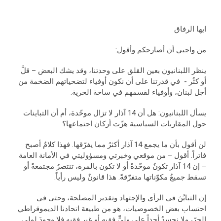
ايها الرفاق
من واجبي أن أصارحكم وأقول:
ينظر اللبنانيون بعين القلق على وحدتنا، وقد يشك البعض – قلَّ
أو كثُر - في قدرتنا على أن نكون أوفياء لتضحياتهم الضخمة من
أجل لبنان، وأوفياء لقسمهم في ساحة الحرية.
يسأل اللبنانيون: هل أن 14 آذار لا تزال موحّدة، أم أن التباينات
حول المقاربات السياسية هزّت أركان اجتماعها؟
لن أقول بأن ما يجمع 14 آذار أكثرُ مما يفرّقها. فهذا كلامٌ أصبح
فاتراً. أقول – من موقعي وخبرتي ومسؤوليتي في الأمانة العامة
– إن 14 آذار تكونُ موحّدةً أو لا تكون بالمرة، تنتصرُ مجتمعةً أو
تسقط جميعُ مكوّناتها متفرّقةً. هذا قانونٌ وليس رأياً.
إن التبايُنَ في الرأي والإجتهاد وتقدير المصلحة، وحتى في
احتساب بعض الخصوصيات، هو من طبيعة اتحادنا الديموقراطي
الحرّ، ولا نحسدُ أحداً على وليٍّ فقيه أو غيرِ فقيه فلا وجودَ لوليٍ