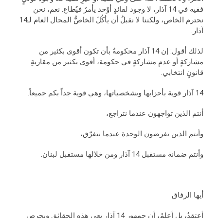
فقيه في 14 آذار، لا وجود لقائدٍ أوْحد يأمرُ فيُطاع. نعم، نحن
نحترم الخاص، ولكننا لا نقبلُ أن يأكُلَ الخاصُّ المجال العام لـ14
آذار.
لذلك أقول: إن 14 آذار محكومةٌ بأن تكون أقوى بكثير من
مشاركةٍ أو عدمِ مشاركةٍ في حكومة، أقوى بكثير من مقاربةِ
قانونٍ انتخابي.
14 آذار قوية بأحزابها وبشخصياتها، وهي قوية جداً بكم جميعاً.
أنتم الذين تواجهون عندما نتراجع،
وأنتم الذين تفرضون الوحدة عندما نتفرّق،
وأنتم ضمانة مستقبل 14 آذار ومن خلالها مستقبل لبنان.
أيها الرفاق
أعتقدُ، بل أعلمُ، أن جمهور 14 آذار يعي هذه الحقائق ويحرص