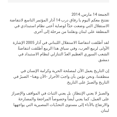
الجمعة 14 مارس, 2014
نفتتح معكم اليوم يا رفاق درب 14 آذار المؤتمر التاسع لانتفاضة
الاستقلال التي وضعت حدّاً لوصاية أعتى نظام استبدادي في
المنطقة على لبنان ونقلتنا من مرحلة إلى أخرى.
لقد أطلقت انتفاضةُ الاستقلال اللبناني في آذار 2005 الإشارة
الأولى لربيع العرب، وفي سياق هذا الربيع أطلقت انتفاضةٌ
الشعب السوري العظيم العدّ التنازلي لنظام الاستبداد في
دمشق.
إن التاريخ يعمل الآن لمصلحة الحرية وكرامة الإنسان في
منطقتنا، ونحن نؤمن بأن واجبَ الأحرار -الآن وهنا– الصبرُ في
التاريخ والصبرُ على التاريخ.
والصبرُ لا يعني الإنتظارَ، بل يعني الثباتَ في المواقف والإصرارَ
على العمل، كما يعني أيضاً وخصوصاً المراجعةَ والمصارحةَ
والارتفاع بالأداء إلى مستوى التحدّيات المصيرية التي يواجهها
لبنان.