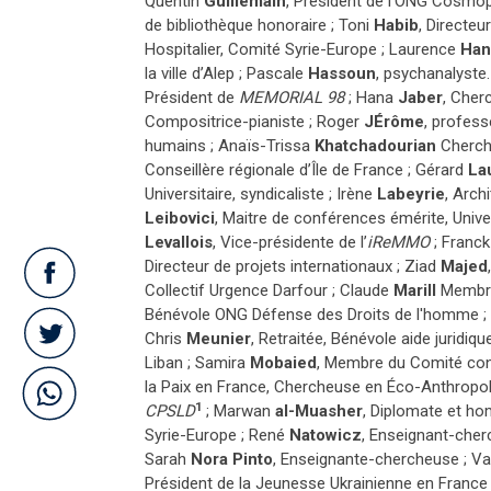
Quentin
Guillemain
, Président de l’ONG Cosmop
de bibliothèque honoraire ; Toni
Habib
, Directeu
Hospitalier, Comité Syrie-Europe ; Laurence
Han
la ville d’Alep ; Pascale
Hassoun
, psychanalyste.
Président de
MEMORIAL 98
; Hana
Jaber
, Cher
Compositrice-pianiste ; Roger
J
É
rôme
, profess
humains ; Anaïs-Trissa
Khatchadourian
Cherch
Conseillère régionale d’Île de France ; Gérard
La
Universitaire, syndicaliste ; Irène
Labeyrie
, Arch
Leibovici
, Maitre de conférences émérite, Unive
Levallois
, Vice-présidente de l’
iReMMO
; Franc
Directeur de projets internationaux ; Ziad
Majed
Collectif Urgence Darfour ; Claude
Marill
Membre 
Bénévole ONG Défense des Droits de l'homme ;
Chris
Meunier
, Retraitée, Bénévole aide juridiq
Liban ; Samira
Mobaied
, Membre du Comité const
la Paix en France, Chercheuse en Éco-Anthropol
1
CPSLD
; Marwan
al-Muasher
, Diplomate et ho
Syrie-Europe ; René
Natowicz
, Enseignant-cher
Sarah
Nora Pinto
, Enseignante-chercheuse ; Va
Président de la Jeunesse Ukrainienne en France