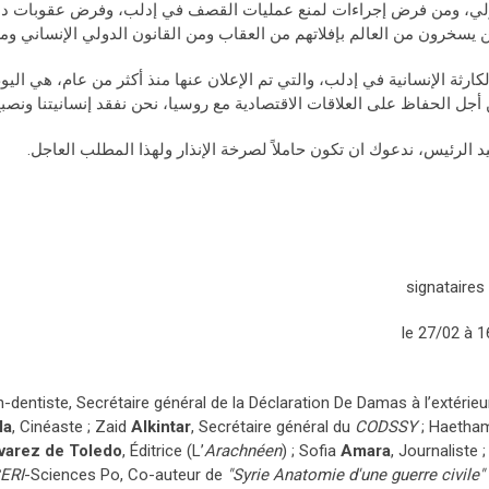
لي، ومن فرض إجراءات لمنع عمليات القصف في إدلب، وفرض عقوبات دبلوم
ن يسخرون من العالم بإفلاتهم من العقاب ومن القانون الدولي الإنساني وم
لكارثة الإنسانية في إدلب، والتي تم الإعلان عنها منذ أكثر من عام، هي ال
أجل الحفاظ على العلاقات الاقتصادية مع روسيا، نحن نفقد إنسانيتنا ونص
د الرئيس، ندعوك ان تكون حاملاً لصرخة الإنذار ولهذا المطلب العاجل.
le 27/02 à 1
en-dentiste, Secrétaire général de la Déclaration De Damas à l’extérieur
la
, Cinéaste ; Zaid
Alkintar
, Secrétaire général du
CODSSY
; Haetha
varez de Toledo
, Éditrice (L’
Arachnéen
) ; Sofia
Amara
, Journaliste ;
ERI
-Sciences Po, Co-auteur de
"Syrie Anatomie d'une guerre civile"