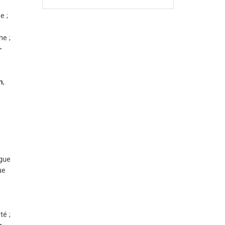
e ;
ne ;
-
n
,
igue
ue
té ;