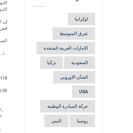
الدو
الذي
اوكرانيا
إن ا
فمن 
شرق المتوسط
السي
الامارات العربية المتحدة
…/…
السعودية
تركيا
الشأن الاوروبي
118 signataires
6:00
USA
حركة المبادرة الوطنية
 ;
m
روسيا
اليمن
;