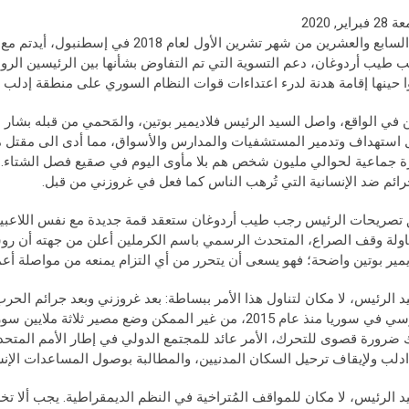
براير, 2020
في السابع والعشرين من شهر تشرين الأول 
ا حينها إقامة هدنة لدرء اعتداءات قوات النظام السوري على منطقة إدلب وت
 في الواقع، واصل السيد الرئيس فلاديمير بوتين، والمَحمي من قبله بشا
 استهداف وتدمير المستشفيات والمدارس والأسواق، مما أدى الى مقتل م
 جماعية لحوالي مليون شخص هم بلا مأوى اليوم في صقيع فصل الشتاء. إ
رائم ضد الإنسانية التي تُرهب الناس كما فعل في غروزني من قبل.
ولة وقف الصراع، المتحدث الرسمي باسم الكرملين أعلن من جهته أن روسيا 
يمير بوتين واضحة؛ فهو يسعى أن يتحرر من أي التزام يمنعه من مواصلة أعما
د الرئيس، لا مكان لتناول هذا الأمر ببساطة: بعد غروزني وبعد جرائم الحرب
الروسي في سوريا منذ عام 2015، من غير الممكن وضع مصير ثل
 ضرورة قصوى للتحرك، الأمر عائد للمجتمع الدولي في إطار الأمم المتحدة،
دلب ولإيقاف ترحيل السكان المدنيين، والمطالبة بوصول المساعدات الإنسان
د الرئيس، لا مكان للمواقف المُتراخية في النظم الديمقراطية. يجب ألا ت