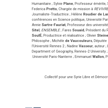
Humanitaire ; Sylvie
Plane
, Professeur émérite, 
Federica
Pretto
, Chargée de mission à
REVIVR
Journaliste-Traductrice ; Hélène
Roudier de La
conférences en Science politique, Université Par
Annie
Sartre-Fauriat
, Professeur des universit
Sitel
,
ENSEMBLE
; Fares
Souaid
, Président du
Soul
É
, Productrice et réalisatrice ; Olivier
Steine
Philosophe ; Michèle
de Vaucouleurs
, Députée 
l'Université Rennes 2 ; Nadine
Vasseur
, auteur 
Department of Geography, Rennes-2 University 
Université Paris-Nanterre ; Emmanuel
Wallon
, 