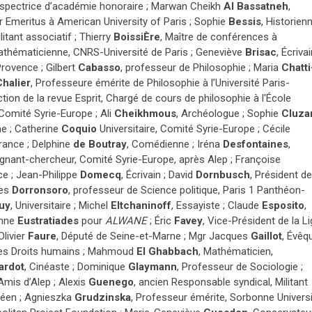
Inspectrice d’académie honoraire ; Marwan Cheikh
Al
Bassatneh
,
r Emeritus à American University of Paris ; Sophie
Bessis
, Historienn
ilitant associatif ; Thierry
Boissi
È
re
, Maître de conférences à
athématicienne, CNRS-Université de Paris ; Geneviève
Brisac
, Écrivai
Provence ; Gilbert
Cabasso
, professeur de Philosophie ; Maria
Chatti
Chalier
, Professeure émérite de Philosophie à l’Université Paris-
ction de la revue Esprit, Chargé de cours de philosophie à l'École
 Comité Syrie-Europe ; Ali
Cheikhmous
, Archéologue ; Sophie
Cluza
e ; Catherine
Coquio
Universitaire, Comité Syrie-Europe ; Cécile
rance ; Delphine
de Boutray
, Comédienne ; Iréna
Desfontaines
,
ignant-chercheur, Comité Syrie-Europe, après Alep ; Françoise
nce ; Jean-Philippe
Domecq
, Écrivain ; David
Dornbusch
, Président de
les
Dorronsoro
, professeur de Science politique, Paris 1 Panthéon-
uy
, Universitaire ; Michel
Eltchaninoff
, Essayiste ; Claude
Esposito
,
enne
Eustratiades
pour
ALWANE
; Éric
Favey
, Vice-Président de la L
Olivier
Faure
, Député de Seine-et-Marne ; Mgr Jacques
Gaillot
, Évêq
des Droits humains ; Mahmoud
El Ghabbach
, Mathématicien,
ardot
, Cinéaste ; Dominique
Glaymann
, Professeur de Sociologie ;
Amis d’Alep ; Alexis
Guenego
, ancien Responsable syndical, Militant
péen ; Agnieszka
Grudzinska
, Professeur émérite, Sorbonne Universi