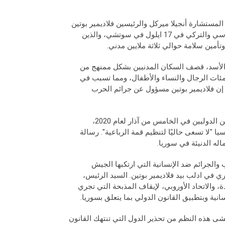
لعام 2018 في إسطنبول، أيدتم مع المستشارة أنجيلا ميركل والرئيسين فلاديمير بوتين
ورجب طيب أردوغان، دعم التسوية التي تم التفاوض بشأنها بين الرئيسين الروسي والتركي في 17 ايلول في سوتشي، والذين
أمين سلامة حوالي ثلاثة ملايين مدني.
ر الأسد، قصف السكان المدنيين بشكل ممنهج من
ئات الرجال والنساء والأطفال، ومما تسبب في
ن فلاديمير بوتين مسؤول عن جرائم الحرب
وفق تصريحات الرئيس رجب طيب أردوغان ستعقد قمة جديدة مع نفس اللاعبين الدوليين في الخامس من آذار لعام 2020،
"لا تسعى حاليًا لتنظيم قمة الرباعية". رسالة
له الدنيئة في سوريا.
 والجرائم ضد الإنسانية التي ارتكبها الجيش
اثة ملايين سوري في ادلب بيد فلاديمير بوتين. السيد الرئيس،
 والاتحاد الأوروبي، لإيقاف المذبحة التي تجري
ية وبتطبيق القانون الدولي بما يتعلق بسوريا.
خشى هذه النظم من تحذير الدول التي تنتهك القانون