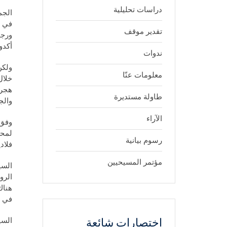
دراسات تحليلية
الجمعة 28 ف
تقدير موقف
أكدو
ندوات
ولكن
معلومات عنّا
خلال
هجرة
طاولة مستديرة
والج
الآراء
لمحا
رسوم بيانية
فلاد
مؤتمر المسيحيين
السي
هناك
في ا
السي
اختصارات شائعة