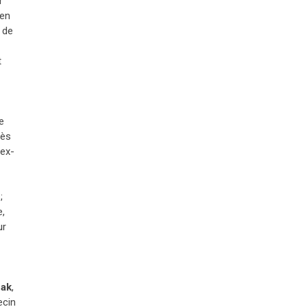
r
ien
 de
t
e
nès
 ex-
;
e,
ur
nak
,
ecin