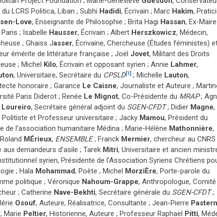
olitan Project Foundation ; Marie-Geneviève
Guesdon
, Conservateu
r du LCRS Politica, Liban ; Subhi
Hadidi
, Écrivain ; Marc
Hakim
, Pratic
sen-Love
, Enseignante de Philosophie ; Brita Hagi
Hassan
, Ex-Maire
 Paris ; Isabelle
Hausser
, Écrivain ; Albert
Herszkowicz
, Médecin,
cheuse ; Ghaiss J
asser
, Écrivaine, Chercheuse (Études féministes) e
eur émérite de littérature française ; Joël
Jovet
, Militant des Droits
euse ; Michel
Kilo
, Écrivain et opposant syrien ; Annie
Lahmer
,
[1]
uton
, Universitaire, Secrétaire du
CPSLD
; Michelle
Lauton
,
itecte honoraire ; Garance
Le Caisne
, Journaliste et Auteure ; Martin
rsité Paris Diderot ; Renée
Le Mignot
, Co-Présidente du
MRAP
; Ag
k
Loureiro
, Secrétaire général adjoint du
SGEN-CFDT
; Didier
Magne
,
, Politiste et Professeur universitaire ; Jacky
Mamou
, Président du
de l’association humanitaire Médina ; Marie-Hélène
Mathonnière
,
 Roland
M
É
rieux
,
ENSEMBLE
; Franck
Mermier
, chercheur au CNRS 
ue aux demandeurs d’asile ; Tarek
Mitri
, Universitaire et ancien ministr
itutionnel syrien, Présidente de l’Association Syriens Chrétiens po
ogie ; Hala
Mohammad
, Poète ; Michel
Morzi
È
re
, Porte-parole du
mme politique ; Véronique
Nahoum-Grappe
, Anthropologue, Comité
cheur ; Catherine
Nave-Bekhti
, Secrétaire générale du
SGEN-CFDT
;
lérie
Osouf
, Auteure, Réalisatrice, Consultante ; Jean-Pierre
Paster
 ; Marie
Peltier
, Historienne, Auteure ; Professeur Raphaël
Pitti
, Méd