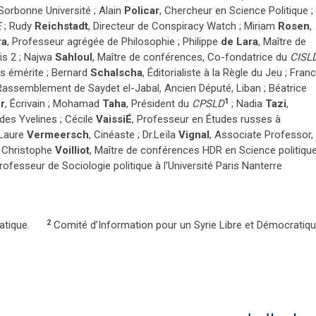
Sorbonne Université ; Alain
Policar
, Chercheur en Science Politique ;
E
; Rudy
Reichstadt
, Directeur de Conspiracy Watch ; Miriam
Rosen
,
ra
, Professeur agrégée de Philosophie ; Philippe
de Lara
, Maître de
is 2 ; Najwa
Sahloul
, Maître de conférences, Co-fondatrice du
CISL
és émérite ; Bernard
Schalscha
, Éditorialiste à la Règle du Jeu ; Franc
 Rassemblement de Saydet el-Jabal, Ancien Député, Liban ; Béatrice
1
r
, Écrivain ; Mohamad
Taha
, Président du
CPSLD
; Nadia
Tazi
,
des Yvelines ; Cécile
Vaissi
É
, Professeur en Études russes à
; Laure
Vermeersch
, Cinéaste ; Dr.Leïla
Vignal
, Associate Professor,
; Christophe
Voilliot
, Maître de conférences HDR en Science politique
Professeur de Sociologie politique à l'Université Paris Nanterre.
2
Comité d’Information pour un Syrie Libre et Démocratiqu