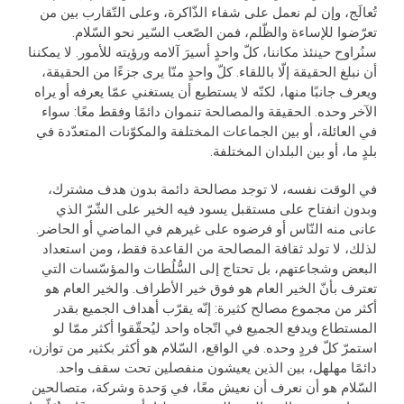
تُعالَج، وإن لم نعمل على شفاء الذّاكرة، وعلى التّقارب بين من
تعرّضوا للإساءة والظّلم، فمن الصّعب السّير نحو السّلام.
سنُراوح حينئذ مكاننا، كلّ واحدٍ أسيرَ آلامه ورؤيته للأمور. لا يمكننا
أن نبلغ الحقيقة إلّا باللقاء. كلّ واحدٍ منّا يرى جزءًا من الحقيقة،
ويعرف جانبًا منها، لكنّه لا يستطيع أن يستغني عمّا يعرفه أو يراه
الآخر وحده. الحقيقة والمصالحة تنموان دائمًا وفقط معًا: سواء
في العائلة، أو بين الجماعات المختلفة والمكوّنات المتعدّدة في
بلدٍ ما، أو بين البلدان المختلفة.
في الوقت نفسه، لا توجد مصالحة دائمة بدون هدف مشترك،
وبدون انفتاح على مستقبل يسود فيه الخير على الشّرّ الذي
عانى منه النّاس أو فرضوه على غيرهم في الماضي أو الحاضر.
لذلك، لا تولد ثقافة المصالحة من القاعدة فقط، ومن استعداد
البعض وشجاعتهم، بل تحتاج إلى السُّلُطات والمؤسّسات التي
تعترف بأنّ الخير العام هو فوق خير الأطراف. والخير العام هو
أكثر من مجموع مصالح كثيرة: إنّه يقرّب أهداف الجميع بقدر
المستطاع ويدفع الجميع في اتّجاه واحد ليُحقّقوا أكثر ممّا لو
استمرّ كلّ فردٍ وحده. في الواقع، السّلام هو أكثر بكثير من توازن،
دائمًا مهلهل، بين الذين يعيشون منفصلين تحت سقف واحد.
السّلام هو أن نعرف أن نعيش معًا، في وَحدة وشركة، متصالحين