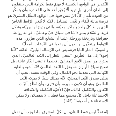
التّقدير. في الواقع، الكنيسة لا تهتمّ فقط بكرامة الذين ينتقلون
إلى بلدان أخرى، بل تريد ألّا يُجبَر أحد على المُغادرة وأن يتمكّن
من العودة بأمان كلُّ الرّاغبين فيها. في الواقع، التنقّل البشريّ هو
فرصة هائلة للّقاء والغِّنى المتبادل، لكنّه لا يُلغي الرّابط الخاصّ
الذي يربط كلّ واحد بأماكن معيّنة، والتي يَدينُ لها بهويّته بشكل
فريد. والسّلام ينمو دائمًا في سياق حيّ وعمليّ ، قوامه روابط
جغرافيّة وتاريخيّة وروحيّة. علينا أن نشجّع الذين يعزّزون هذه
الرّوابط ويتغذّون بها، دون أن يقعوا في النّزعات المحلّيّة
والقوميّة. أشار البابا فرنسيس في الرّسالة البابويّة العامّة ”كلّنا
إخوة“ إلى هذا الطّريق: "ينبغي النّظر إلى البُعد العالميّ ، الذي
يحرّرنا من ضيق الأفق المنزليّ . فعندما لا تبقى الدّار عائلة، بل
تصبح سياجً ا أو زنزانة، يحرّرنا البُعد العالميّ لأنّه أشبه بالغاية
النّهائية التي تجذبنا نحو الكمال. وفي الوقت نفسه، يجب أن
نتبنّى بصدق البُعد المحليّ، لأنّه يمتلك شيئًا لا يملكه البُعد
العالميّ :وهو أن نكون خميرة، وأن نثري، وأن نُطلِّق آليّات
التّعاون والتّكامل. لذلك، فإنّ الأخوّة الشّاملة والصّداقة
الاجتماعيّة داخل كلّ مجتمع هما قطبان لا ينفصلان ولا يمكن
الاستغناء عن أحدهما" .(142)
إنّه تحدٍّ ليس فقط للبنان، بل لكلّ المشرق: ماذا يجب أن نفعل