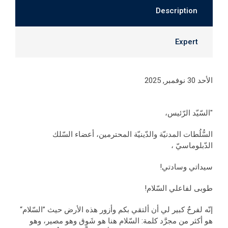
Description
Expert
الأحد 30 نوفمبر, 2025
"السّيّد الرّئيس،
السُّلُطات المدنيّة والدّينيّة المحترمين، أعضاء السّلك
الدّبلوماسيّ ،
سيداتي وسادتي!
طوبى لفاعلي السّلام!
إنّه لفرحٌ كبير لي أن ألتقي بكم وأزور هذه الأرض حيث ”السّلام“
هو أكثر من مجرَّد كلمة: السّلام هنا هو شَوق وهو مصير، وهو