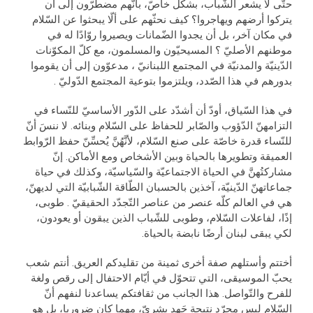
حتّى لا يشعر الشّباب، بشكل خاصّ، بأنّهم مضطرّون إلى أن
يتركوا أرضهم ويهاجروا؟ كيف نحثّهم على ألّا يبحثوا عن السّلام
في مكان آخر، بل أن يجدوا الضّمانات ويصيروا روّادًا له في
موطنهم الأصليّ ؟ المسيحيّون والمسلمون، مع كلّ المكوّنات
الدّينيّة والمدنيّة في المجتمع اللبنانيّ ، مدعوّون إلى أن يقوموا
بدورهم في هذا الصّدد، ويلتزموا بتوعية المجتمع الدّوليّ .
في هذا السّياق، أودّ أن أشدّد على الدّور الأساسيّ للنّساء في
التزامهنّ الدّؤوب والصّابر للحفاظ على السّلام وبنائه. لا ننسَ أنّ
للنّساء قدرة خاصّة على صنع السّلام، لأنَّهُنَّ يُحسِّنّ حفظ الرّوابط
العميقة وتطويرها بالحياة وبين الأشخاص ومع الأماكن. إنّ
مشاركتُهنَّ في الحياة الاجتماعيّة والسّياسيّة، وكذلك في حياة
جماعاتهنّ الدّينيّة، آخذين بالحسبان الطّاقة الشّبابيّة التي لديهنّ،
هي في العالم كلّه عنصر من عناصر التّجدّد الحقيقيّ . طوبى،
إذًا، لفاعلات السّلام، وطوبى للشّباب الذين يبقون أو يعودون،
لكي يبقى لبنان أرضًا نابضة بالحياة.
أختتم وأستلهم صفة أخرى ثمينة من تقليدكم العريق. أنتم شعب
يحبّ الموسيقى، التي تتحوّل في أيّام الاحتفال إلى رقص ولغة
للفرح والتّواصل. هذا الجانب من ثقافتكم يساعدنا لنفهم أنّ
السّلام ليس مجرّد نتيجة جَهد بشريّ، مهما كان ضروريا، بل هو