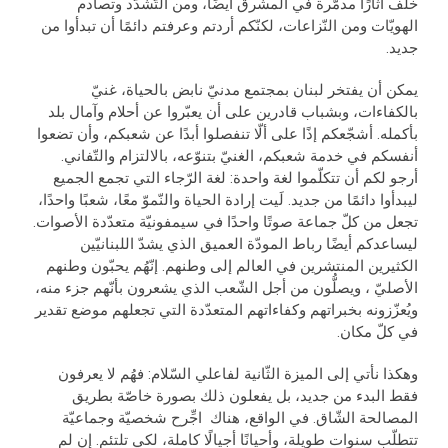
خلّف آثارًا مدمّرة في المشرق أيضًا، ومن التّشدّد وتصادم
الهويّات ومن النّزاعات، لكنّكم أردتم وعرفتم دائمًا أن تبدأوا من
جديد.
يمكن أن يفتخر لبنان بمجتمع مدنيّ نابض بالحياة، غنيّ
بالكفاءات، وبشباب قادرين على أن يعبّروا عن أحلام وآمال بلد
بأكمله. أشجّعكم إذًا على ألّا تنفصلوا أبدًا عن شعبكم، وأن تضعوا
أنفسكم في خدمة شعبكم، الغنيّ بتنوّعه، بالالتزام والتّفاني.
أرجو لكم أن تتكلّموا لغة واحدة: لغة الرّجاء التي تجمع الجميع
ليبدأوا دائمًا من جديد. لَيت إرادة الحياة والنّموّ معًا، شعبًا واحدًا،
تجعل من كلّ جماعة صوتًا واحدًا في سيمفونيّة متعدّدة الأصوات.
ليساعدكم أيضًا رباط المودّة العميق الذي يشدّ اللبنانيّين
الكثيرين المنتشرين في العالم إلى وطنهم. إنّهُم يحبّون وطنهم
الأصليّ ، ويصلُّون من أجل الشّعب الذي يشعرون بأنّهم جزء منه،
ويُعزّزونه بخبراتهم وكفاءاتهم المتعدّدة التي تجعلهم موضع تقدير
في كلّ مكان.
وهكذا نأتي إلى الميزة الثّانية لفاعلي السّلام: فهُم لا يعرفون
فقط البدء من جديد، بل يفعلون ذلك بصورة خاصّة بطريق
المصالحة الشّاق. في الواقع، هناك اجِّرح شخصيّة وجماعيّة
تتطلّب سنوات طويلة، وأحيانًا أجيالًا كاملة، لكي تلتئم. إن لم