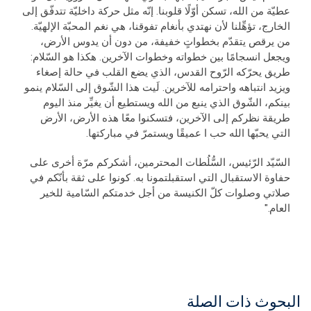
عطيّة من الله، تسكن أوّلًا قلوبنا. إنّه مثل حركة داخليّة تتدفّق إلى
الخارج، تؤهِّلنا لأن نهتدي بأنغام تفوقنا، هي نغم المحبّة الإلهيّة.
من يرقص يتقدّم بخطواتٍ خفيفة، من دون أن يدوس الأرض،
ويجعل انسجامًا بين خطواته وخطوات الآخرين. هكذا هو السّلام:
طريق يحرّكه الرّوح القدس، الذي يضع القلب في حالة إصغاء
ويزيد انتباهه واحترامه للآخرين. لَيت هذا الشّوق إلى السّلام ينمو
بينكم، الشّوق الذي ينبع من الله ويستطيع أن يغيِّر منذ اليوم
طريقة نظركم إلى الآخرين، فتسكنوا معًا هذه الأرض، الأرض
التي يحبّها الله حب ا عميقًا ويستمرّ في مباركتها.
السّيّد الرّئيس، السُّلُطات المحترمين، أشكركم مرّة أخرى على
حفاوة الاستقبال التي استقبلتمونا به. كونوا على ثقة بأنّكم في
صلاتي وصلوات كلّ الكنيسة من أجل خدمتكم السّامية للخير
العام."
البحوث ذات الصلة