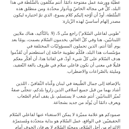
عطيّة وورشة عمل مفتوحة دائمًا. أنتم مكلَّفون بالسُّلطة في هذا
البلد، كلٌّ في مجاله الخاصّ وبأدوار محدّدة. ومن منطلق هذه
السُّلطة، أودّ أن أوّجه إليكم كلام يسوع، الذي تمّ اختياره ليكون
مصدر إلهام أساسيّ لهذه الزّيارة:
"طوبى لفاعلي السّلام") راجع متّى 5، (9. بالتّأكيد، هناك ملايين
اللبنانيّين، هنا وفي كلّ العالم، يخدمون السّلام بصمت، يومًا بعد
يوم. أمّا أنتم، الذين تحملون المسؤوليّات المختلفة في
مؤسّسات هذا البلد، فلَكُم تطويبة خاصّة إن استطعتم أن تُقَدِّموا
هدف السّلام على كلّ شيء. أودّ، في لقائنا هذا، أن أفكّر معكم
قليلًا في معنى أن نكون فاعلي سلام في ظروف بالغة التّعقيد،
ومليئة بالصّراعات والاضطراب.
بالإضافة إلى جمال الطّبيعة في لبنان وغِّناه الثّقافيّ ، اللذين
أشاد بهما من قبل جميع أسلافي الذين زاروا بلدكم، تتجلّى صفةٌ
تُميّز اللبنانيّين: أنتم شعب لا يستسلم، بل يقف أمام الصّعاب
ويعرف دائمًا أن يُولَد من جديد بشجاعة.
صمودكم هو علامة مميّزة لا يمكن الاستغناء عنها لفاعلي السّلام
الحقيقيّين: في الواقع، عمل السّلام هو بداية متجدّدة ومُستمرّة.
الالتزام من أجل السّلام، ومحبّة السّلام لا يعرفان الخوف أمام