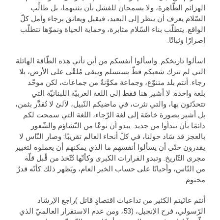
الهزائم الظّاهرة، ولا يسمحان للفشل بأن يثنيهما، بل طالِّب
السّلام يعرف أن ينظر إلى البعيد، فيقبل ويعانق برجاء وأمل كلّ
الواقع. يتطلّب بناء السّلام مثابرة، وحماية الحياة ونموّها تتطلّب
إصرارًا وثباتًا.
اسألوا تاريخكم. واسألوا أنفسكم من أين تأتي هذه الطّاقة الهائلة
التي لم تترك شعبكم قطّ يستسلم ويبقى مُلقًى على الأرض، بلا
رجاء. أنتم بلد متنوّع، وجماعة مكوَّنةٌ من جماعات، لكن موحّد
بلغة واحدة: لا أشير هنا فقط إلى اللغة العربيّة اللبنانيّة التي
تتحدّثون بها، والتي نثرت، في ماضيكم النّبيل، لآلئ لا تُقدَّر بثمن،
بل أشير بصورة خاصّة إلى لغة الرّجاء، اللغة التي سمحت لكم
دائمًا بأن تبدأوا من جديد. يبدو أن نوعًا من التّشاؤم والشّعور
بالعجز قد سَاد حولنا، في كلّ أنحاء العالم تقريبًا: وصار النّاس لا
يقدرون حتّى أن يسألوا أنفسهم ما الذي يمكنهم أن يعملوه لتغيير
مجرى التّاريخ. وتبدو القرارات الكبرى وكأنّها تُتّخذ من قِّبل قلّة
من النّاس، وأحيانًا على حساب الخير العام، ويَظهر ذلك كأنّه قدرٌ
محتوم.
أنتم عانَيتم الكثير من تداعيات اقتصادٍ قاتل )راجع الإرشاد
الرّسولي، فرح الإنجيل، (53، ومن عدم الاستقرار العالميّ الذي