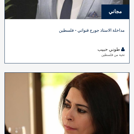
مجاني
مداخلة الاستاذ جورج قنواتي - فلسطين
طوني حبيب
تحية من فلسطين